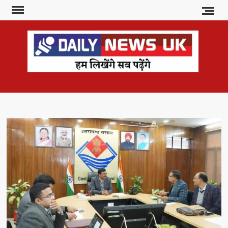
Skip
to
content
DAI
हम
लिखेंगे
NE
सब
U
पढ़ेंगे