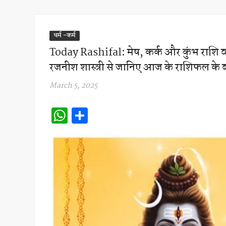
धर्म -कर्म
Today Rashifal: मेष, कर्क और कुंभ राशि वालों
रजनीश शास्त्री से जानिए आज के राशिफल के बार
March 5, 2025
W
S
h
h
at
ar
s
e
A
p
p