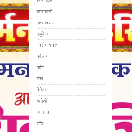
उत्तर प्रदेश
उत्तरकाशी
उत्तराखण्ड
एजुकेशन
ऑटोमोबाइल
करियर
कृषि
खेल
गैजेट्स
चमोली
चम्पावत
जॉब