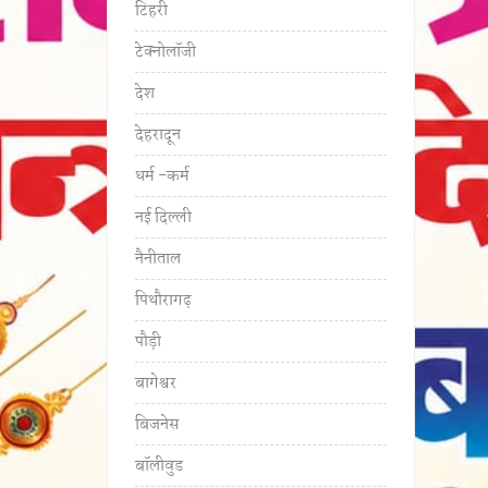
टिहरी
टेक्नोलॉजी
देश
देहरादून
धर्म -कर्म
नई दिल्ली
नैनीताल
पिथौरागढ़
पौड़ी
बागेश्वर
बिजनेस
बॉलीवुड