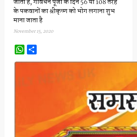
जाती है, गोवर्धन पूजा के दिन 56 या 108 तरह
के पकवानों का श्रीकृष्ण को भोग लगाना शुभ
माना जाता है
November 15, 2020
W
S
h
h
at
ar
s
e
A
p
p