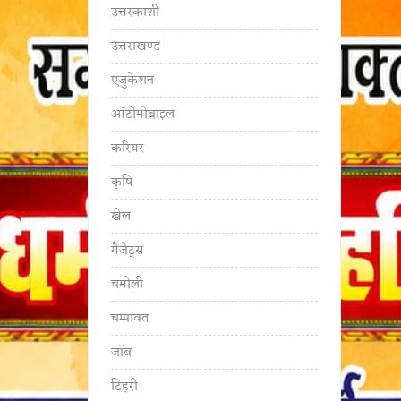
उत्तरकाशी
उत्तराखण्ड
एजुकेशन
ऑटोमोबाइल
करियर
कृषि
खेल
गैजेट्स
चमोली
चम्पावत
जॉब
टिहरी