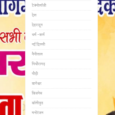
टेक्नोलॉजी
देश
देहरादून
धर्म -कर्म
नई दिल्ली
नैनीताल
पिथौरागढ़
पौड़ी
बागेश्वर
बिजनेस
बॉलीवुड
मनोरंजन