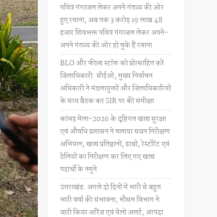
पवित्र गंगाजल लेकर अपने गंतव्य की ओर
हुए रवाना, अब तक 3 करोड़ 19 लाख 48
हजार शिवभक्त पवित्र गंगाजल लेकर अपने-
अपने गंतव्य की ओर हो चुके हैं रवाना
BLO और फील्ड स्टॉफ को प्रोत्साहित करें
जिलाधिकारी: सीईओ, मुख्य निर्वाचन
अधिकारी ने मंडलायुक्तों और जिलाधिकारियों
के साथ बैठक कर SIR पर की समीक्षा
कांवड़ मेला-2026 के दृष्टिगत खाद्य सुरक्षा
एवं औषधि प्रशासन ने चलाया सघन निरीक्षण
अभियान, खाद्य प्रतिष्ठानों, ढाबों, रेस्टोरेंट एवं
ठेलियों का निरीक्षण कर लिए गए खाद्य
पदार्थों के नमूने
उत्तराखंड: अगले दो दिनों में भारी से बहुत
भारी वर्षा की संभावना, मौसम विभाग ने
जारी किया ऑरेंज एवं येलो अलर्ट, आपदा