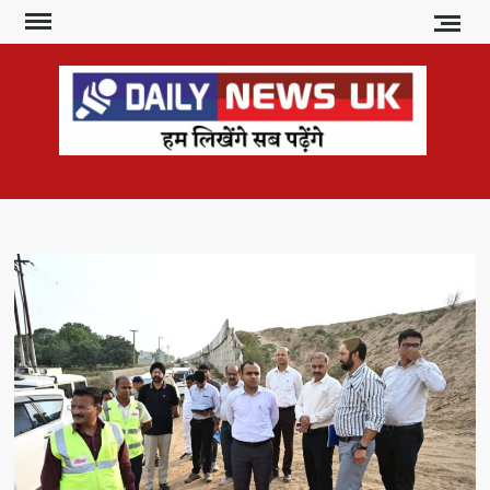
Skip
to
content
DAI
हम
लिखेंगे
NE
सब
U
पढ़ेंगे