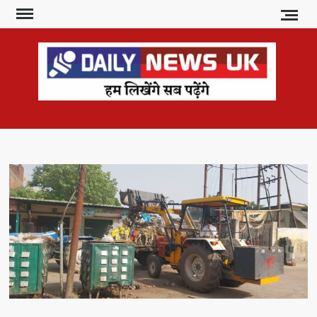
Skip
to
content
DAI
हम
लिखेंगे
NE
सब
U
पढ़ेंगे