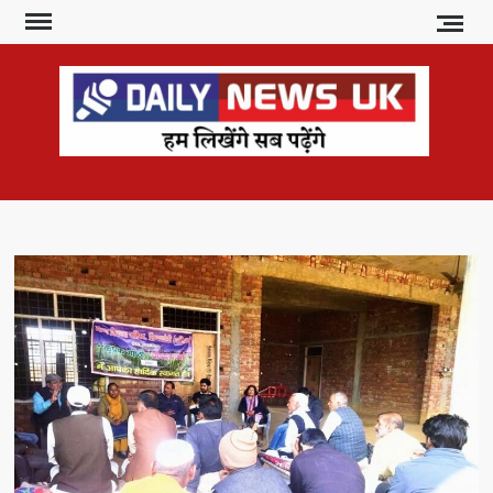
Skip
to
content
DAI
हम
लिखेंगे
NE
सब
U
पढ़ेंगे