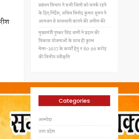
प्रबंधन विभाग ने सभी जिलों को सतर्क रहने
के दिए निर्देश, सचिव विनोद कुमार सुमन ने
 हरीश
आमजन से सावधानी बरतने की अपील की
े
मुख्यमंत्री पुष्कर सिंह धामी ने प्रदान की
विकास योजनाओं के साथ ही कुम्भ
मेला-2027 के कार्यों हेतु ₹ 80.96 करोड़
की वित्तीय स्वीकृति
Categories
अल्मोड़ा
उत्तर प्रदेश