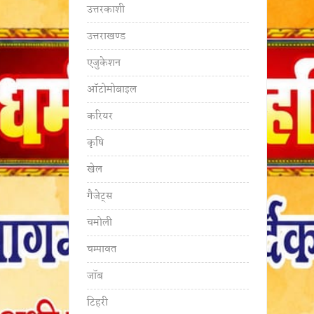
उत्तरकाशी
उत्तराखण्ड
एजुकेशन
ऑटोमोबाइल
करियर
कृषि
खेल
गैजेट्स
चमोली
चम्पावत
जॉब
टिहरी