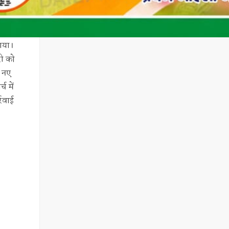
 गया।
री को
े नए
च में
्रवाई