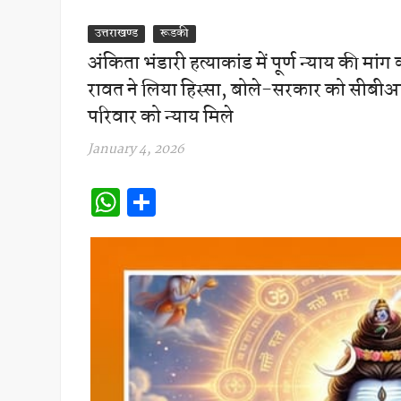
उत्तराखण्ड
रूडकी
अंकिता भंडारी हत्याकांड में पूर्ण न्याय की मांग
रावत ने लिया हिस्सा, बोले-सरकार को सीबी
परिवार को न्याय मिले
January 4, 2026
W
S
h
h
at
ar
s
e
A
p
p