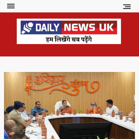
Skip
to
content
DAI
हम
लिखेंगे
NE
सब
U
पढ़ेंगे