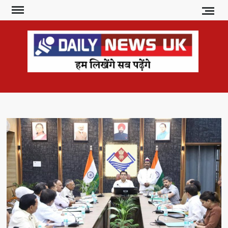
Skip
to
content
DAI
हम
लिखेंगे
NE
सब
U
पढ़ेंगे