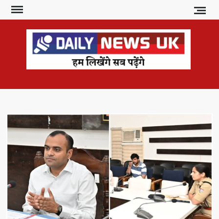
Skip
to
content
DAI
हम
लिखेंगे
NE
सब
U
पढ़ेंगे