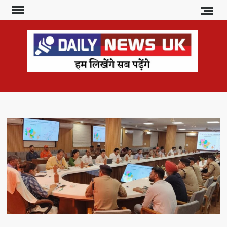
Skip
to
content
DAI
हम
लिखेंगे
NE
सब
U
पढ़ेंगे