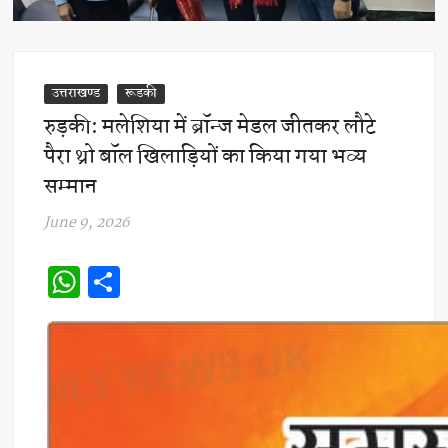
उत्तराखण्ड
रूडकी
रुड़की: मलेशिया में ब्रॉन्ज मेडल जीतकर लौटे
पैरा थ्रो बॉल खिलाड़ियों का किया गया भव्य
सम्मान
June 9, 2026
W
S
h
h
at
ar
s
e
A
p