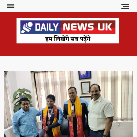
Skip
to
content
DAI
हम
लिखेंगे
NE
सब
U
पढ़ेंगे