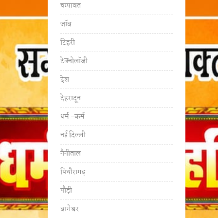
चम्पावत
जॉब
टिहरी
टेक्नोलॉजी
देश
देहरादून
धर्म -कर्म
नई दिल्ली
नैनीताल
पिथौरागढ़
पौड़ी
बागेश्वर