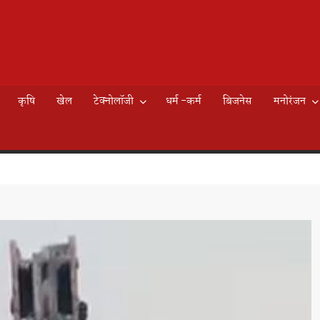
AILY
े
EWS
कृषि
खेल
टेक्नोलॉजी
धर्म -कर्म
बिजनेस
मनोरंजन
K