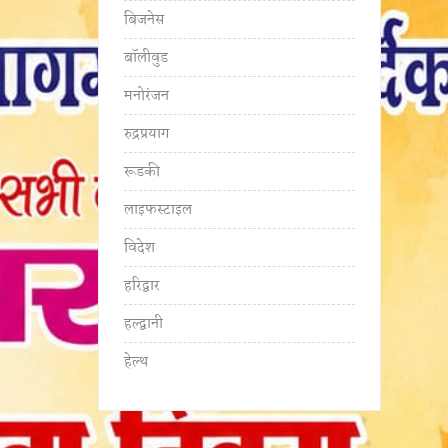
बिजनेस
बॉलीवुड
मनोरंजन
रुद्रप्रयाग
रूडकी
लाइफस्टाइल
विदेश
हरिद्वार
हल्द्वानी
हेल्थ