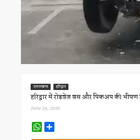
उत्तराखण्ड
हरिद्वार
हरिद्वार में रोडवेज बस और पिकअप की भीषण ट
June 29, 2026
W
S
h
h