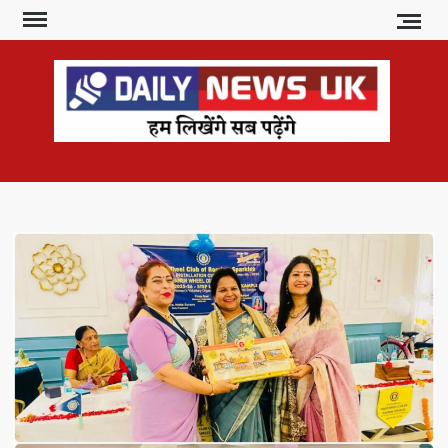
Skip
to
content
DAI
हम
लिखेंगे
NE
सब
U
पढ़ेंगे