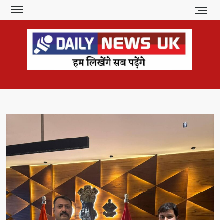
Skip
to
content
DAI
हम
लिखेंगे
NE
सब
U
पढ़ेंगे