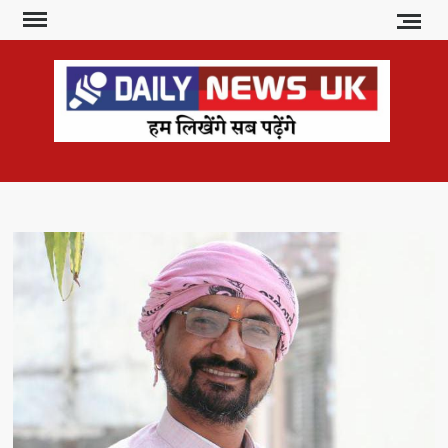
Skip
to
content
DAI
हम
लिखेंगे
NE
सब
U
पढ़ेंगे