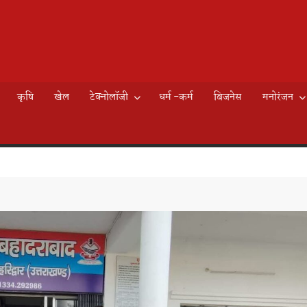
AILY
े
EWS
कृषि
खेल
टेक्नोलॉजी
धर्म -कर्म
बिजनेस
मनोरंजन
K