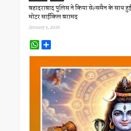
बहादराबाद पुलिस ने किया सेल्समैन के साथ 
मोटर साईकिल बरामद
January 5, 2026
W
S
h
h
at
ar
s
e
A
p
p