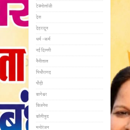
टेक्नोलॉजी
देश
देहरादून
धर्म -कर्म
नई दिल्ली
नैनीताल
पिथौरागढ़
पौड़ी
बागेश्वर
बिजनेस
बॉलीवुड
मनोरंजन