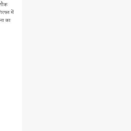
 शौक
रफ्त में
टना का