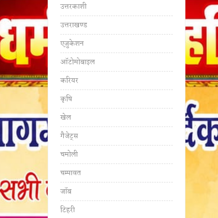
उत्तरकाशी
उत्तराखण्ड
एजुकेशन
ऑटोमोबाइल
करियर
कृषि
खेल
गैजेट्स
चमोली
चम्पावत
जॉब
टिहरी