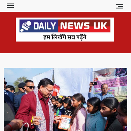
Skip
to
content
DAI
हम
लिखेंगे
NE
सब
U
पढ़ेंगे