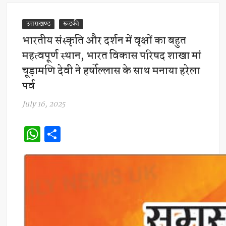
उत्तराखण्ड
रूडकी
भारतीय संस्कृति और दर्शन में वृक्षों का बहुत
महत्वपूर्ण स्थान, भारत विकास परिषद शाखा मां
चूड़ामणि देवी ने हर्षोल्लास के साथ मनाया हरेला
पर्व
July 16, 2025
W
S
h
h
at
ar
s
e
A
p