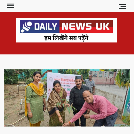
Skip
to
content
DAI
हम
लिखेंगे
NE
सब
U
पढ़ेंगे