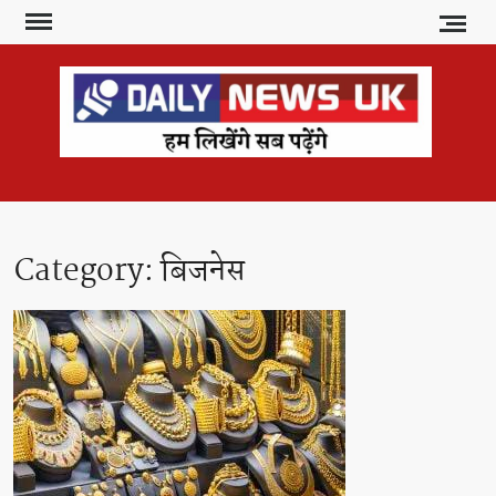
Skip
to
content
DAI
हम
लिखेंगे
NE
सब
U
पढ़ेंगे
Category:
बिजनेस