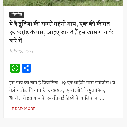
बिजनेस
ये है दुनिया की सबसे महंगी गाय, एक की कीमत
35 करोड़ के पार, आइए जानते हैं इस खास गाय के
बारे में
July 17, 2023
W
S
h
h
at
ar
इस गाय का नाम है वियाटिना-19 एफआईवी मारा इमोवीस। ये
नेलोर ब्रीड की गाय है। दरअसल, एक रिपोर्ट के मुताबिक,
s
e
ब्राजील में इस गाय के एक तिहाई हिस्से के मालिकाना …
A
p
READ MORE
p