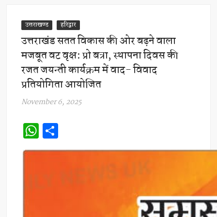
उत्तराखण्ड
हरिद्वार
उत्तराखंड सतत विकास की ओर बढ़ने वाला
मजबूत वट वृक्ष: प्रो बत्रा, स्थापना दिवस की
रजत जयन्ती कार्यक्रम में वाद- विवाद
प्रतियोगिता आयोजित
November 6, 2025
W
S
h
h
at
ar
s
e
A
p