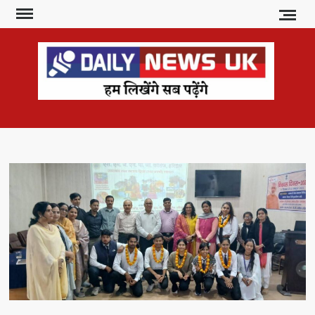
Skip
to
content
DAI
हम
लिखेंगे
NE
सब
U
पढ़ेंगे