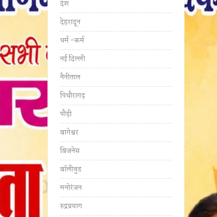
देश
देहरादून
धर्म -कर्म
नई दिल्ली
नैनीताल
पिथौरागढ़
पौड़ी
बागेश्वर
बिजनेस
बॉलीवुड
मनोरंजन
रुद्रप्रयाग