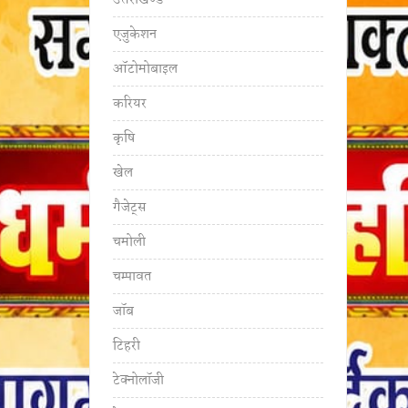
उत्तराखण्ड
एजुकेशन
ऑटोमोबाइल
करियर
कृषि
खेल
गैजेट्स
चमोली
चम्पावत
जॉब
टिहरी
टेक्नोलॉजी