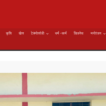
AILY
े
EWS
कृषि
खेल
टेक्नोलॉजी
धर्म -कर्म
बिजनेस
मनोरंजन
K