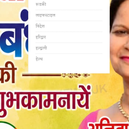
रूडकी
लाइफस्टाइल
विदेश
हरिद्वार
हल्द्वानी
हेल्थ