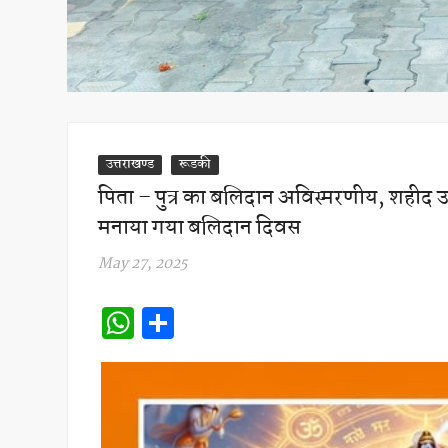
उत्तराखण्ड
रूडकी
पिता – पुत्र का बलिदान अविस्मरणीय, शहीद 
मनाया गया बलिदान दिवस
May 27, 2025
W
S
h
h
at
ar
s
e