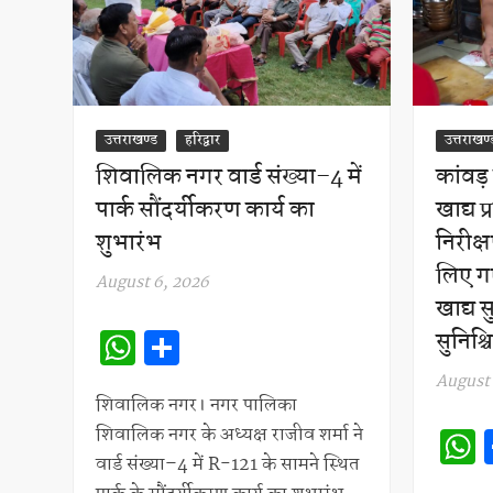
उत्तराखण्ड
हरिद्वार
उत्तराखण्
शिवालिक नगर वार्ड संख्या–4 में
कांवड़
पार्क सौंदर्यीकरण कार्य का
खाद्य 
शुभारंभ
निरीक्ष
लिए गए
August 6, 2026
खाद्य 
W
S
सुनिश्
h
h
August 
at
ar
शिवालिक नगर। नगर पालिका
शिवालिक नगर के अध्यक्ष राजीव शर्मा ने
s
e
वार्ड संख्या–4 में R-121 के सामने स्थित
A