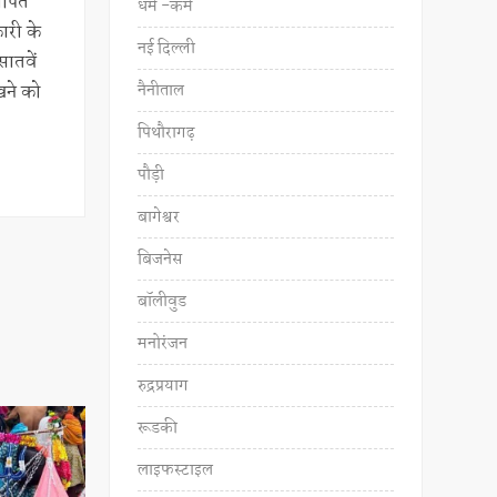
थापित
धर्म -कर्म
कारी के
नई दिल्ली
ातवें
नैनीताल
खने को
पिथौरागढ़
पौड़ी
बागेश्वर
बिजनेस
बॉलीवुड
मनोरंजन
रुद्रप्रयाग
रूडकी
लाइफस्टाइल