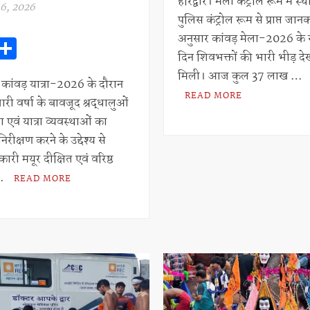
at
ar
हरिद्वार। मेला कंट्रोल रूम में स्
6, 2026
पुलिस कंट्रोल रूम से प्राप्त जान
s
e
W
S
अनुसार कांवड़ मेला-2026 के स
A
दिन शिवभक्तों की भारी भीड़ दे
h
h
p
मिली। आज कुल 37 लाख …
at
ar
। कांवड़ यात्रा-2026 के दौरान
p
READ MORE
ारी वर्षा के बावजूद श्रद्धालुओं
s
e
षा एवं यात्रा व्यवस्थाओं का
A
िरीक्षण करने के उद्देश्य से
p
री मयूर दीक्षित एवं वरिष्ठ
p
 …
READ MORE