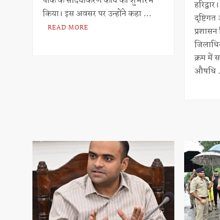
पार्क के सौंदर्यीकरण कार्य का शुभारंभ
हरिद्वा
p
किया। इस अवसर पर उन्होंने कहा …
दृष्टिगत
p
READ MORE
प्रशासन
जिलाधिका
क्रम में
औषधि