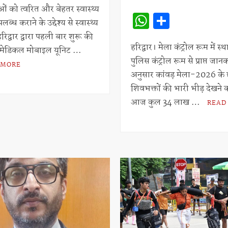
at
ar
ुओं को त्वरित और बेहतर स्वास्थ्य
s
e
W
S
लब्ध कराने के उद्देश्य से स्वास्थ्य
A
h
h
िद्वार द्वारा पहली बार शुरू की
p
at
ar
हरिद्वार। मेला कंट्रोल रूम में स्
 मेडिकल मोबाइल यूनिट …
p
पुलिस कंट्रोल रूम से प्राप्त जान
s
e
 MORE
अनुसार कांवड़ मेला-2026 के 
A
शिवभक्तों की भारी भीड़ देखने
p
आज कुल 34 लाख …
READ
p