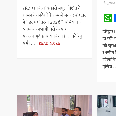
h
h
August 
at
ar
हरिद्वार। जिलाधिकारी मयूर दीक्षित ने
शासन के निर्देशों के क्रम में जनपद हरिद्वार
s
e
में “हर घर तिरंगा 2026” अभियान को
A
व्यापक जनभागीदारी के साथ
हरिद्वार
p
सफलतापूर्वक आयोजित किए जाने हेतु
हो रही भ
p
सभी …
READ MORE
की सुरक्
स्थलीय न
जिलाधिका
पुलिस