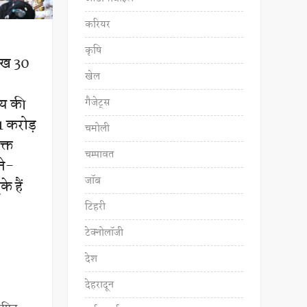
करियर
कृषि
लाख 30
खेल
्य की
गैजेट्स
1 करोड़
चमोली
क्त
चम्पावत
ने-
जॉब
े हैं
टिहरी
टेक्नोलॉजी
देश
देहरादून