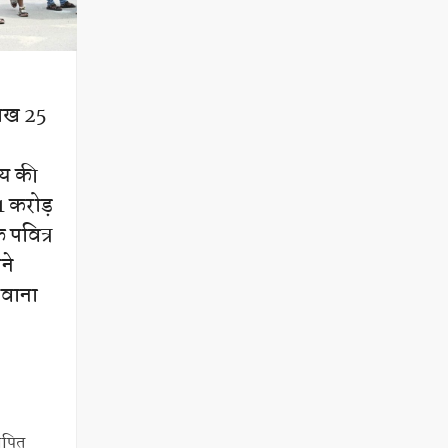
लाख 25
्य की
1 करोड़
 पवित्र
ने
 रवाना
थापित