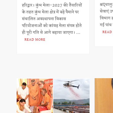
h
h
श्रद्धाल
at
ar
हरिद्वार। कुंभ मेला-2027 की तैयारियों
सेवाएं उप
के तहत कुंभ मेला क्षेत्र में बड़े पैमाने पर
s
e
विभाग हर
संचालित अवस्थापना विकास
A
गई पांच
परियोजनाओं को कांवड़ मेला संपन्न होते
p
ही पूरी गति से आगे बढ़ाया जाएगा। …
READ
p
READ MORE