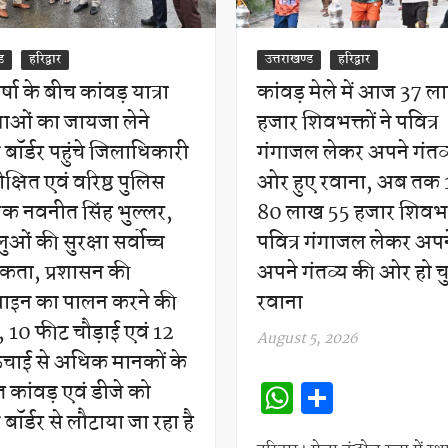
ड
हरिद्वार
उत्तराखण्ड
हरिद्वार
्षा के बीच कांवड़ यात्रा
कांवड़ मेले में आज 37 
थाओं का जायजा लेने
हजार शिवभक्तों ने पवित्र
बॉर्डर पहुंचे जिलाधिकारी
गंगाजल लेकर अपने गंतव
ीक्षित एवं वरिष्ठ पुलिस
ओर हुए रवाना, अब तक 
षक नवनीत सिंह भुल्लर,
80 लाख 55 हजार शिवभ
लुओं की सुरक्षा सर्वोच्च
पवित्र गंगाजल लेकर अप
िकता, प्रशासन की
अपने गंतव्य की ओर हो चुक
ाइन का पालन करने की
रवाना
 10 फीट चौड़ाई एवं 12
August 5, 2026
ंचाई से अधिक मानकों के
W
S
 कांवड़ एवं डीजे को
h
h
बॉर्डर से लौटाया जा रहा है