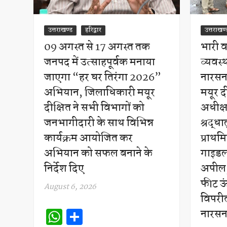
उत्तराखण्ड
हरिद्वार
उत्तराखण्
09 अगस्त से 17 अगस्त तक
भारी वर
जनपद में उत्साहपूर्वक मनाया
व्यवस्
जाएगा “हर घर तिरंगा 2026”
नारसन 
अभियान, जिलाधिकारी मयूर
मयूर द
दीक्षित ने सभी विभागों को
अधीक्
जनभागीदारी के साथ विभिन्न
श्रद्धा
कार्यक्रम आयोजित कर
प्राथम
अभियान को सफल बनाने के
गाइडल
निर्देश दिए
अपील,
फीट ऊ
August 6, 2026
विपरीत
W
S
नारसन 