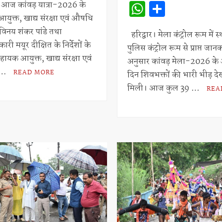
W
S
at
ar
र। आज कांवड़ यात्रा-2026 के
h
h
 आयुक्त, खाद्य संरक्षा एवं औषधि
s
e
 विनय शंकर पांडे तथा
at
ar
हरिद्वार। मेला कंट्रोल रूम में स
A
री मयूर दीक्षित के निर्देशों के
पुलिस कंट्रोल रूम से प्राप्त जान
s
e
p
 सहायक आयुक्त, खाद्य संरक्षा एवं
अनुसार कांवड़ मेला-2026 के 
A
p
 …
READ MORE
दिन शिवभक्तों की भारी भीड़ दे
p
मिली। आज कुल 39 …
REA
p