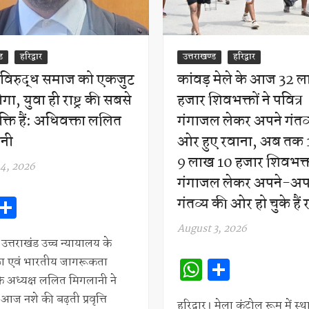
ड
हरिद्वार
उत्तराखण्ड
हरिद्वार
े विरुद्ध समाज को एकजुट
कांवड़ मेले के आज 32 
गा, युवा ही राष्ट्र की सबसे
हजार शिवभक्तों ने पवित्र
क्ति हैं: अधिवक्ता ललित
गंगाजल लेकर अपने गंतव
नी
ओर हुए रवाना, अब तक 
9 लाख 10 हजार शिवभक्त
4, 2026
गंगाजल लेकर अपने-अप
W
S
गंतव्य की ओर हो चुके हैं
h
h
August 3, 2026
at
ar
। उत्तराखंड उच्च न्यायालय के
W
S
ता एवं भारतीय जागरूकता
s
e
े अध्यक्ष ललित मिगलानी ने
h
h
A
ज नशे की बढ़ती प्रवृत्ति
हरिद्वार। मेला कंट्रोल रूम में स्