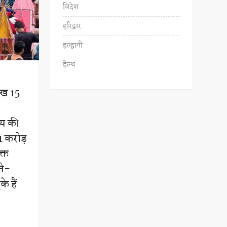
विदेश
हरिद्वार
हल्द्वानी
हेल्थ
ाख 15
्य की
1 करोड़
्त
ने-
े हैं